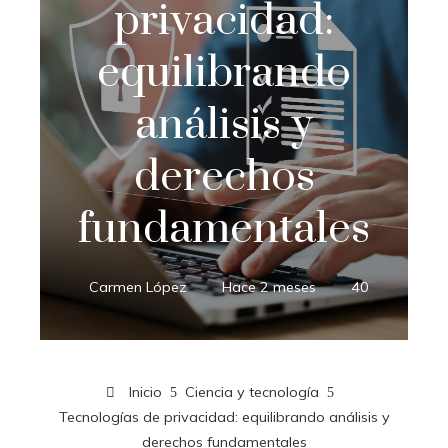
privacidad:
equilibrando
análisis y
derechos
fundamentales
Carmen López
Hace 2 meses
40
Inicio
Ciencia y tecnología
Tecnologías de privacidad: equilibrando análisis y
derechos fundamentales