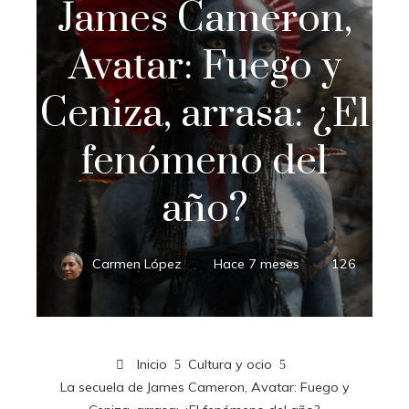
James Cameron,
Avatar: Fuego y
Ceniza, arrasa: ¿El
fenómeno del
año?
Carmen López
Hace 7 meses
126
Inicio
Cultura y ocio
La secuela de James Cameron, Avatar: Fuego y