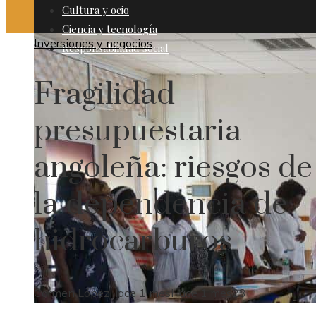
Cultura y ocio
Ciencia y tecnología
Inversiones y negocios
Responsabilidad social
Fragilidad
presupuestaria
angoleña: riesgos de
la dependencia de
hidrocarburos
Carmen López
Hace 1 mes
Hace 1 mes
23