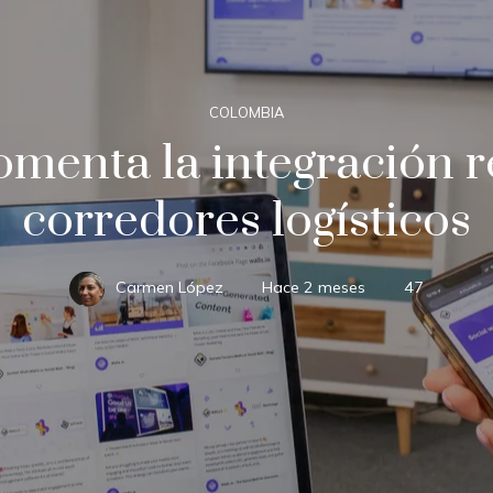
COLOMBIA
enta la integración re
corredores logísticos
Carmen López
Hace 2 meses
47